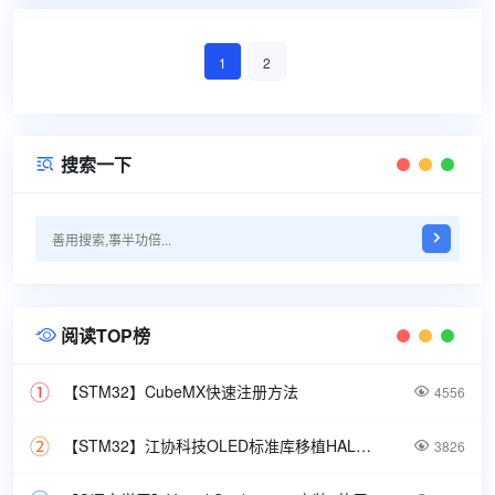
1
2
搜索一下

阅读TOP榜

【STM32】CubeMX快速注册方法

4556
【STM32】江协科技OLED标准库移植HAL库教程

3826