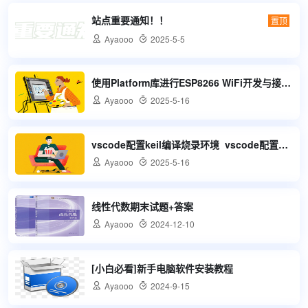
站点重要通知！！
置顶

Ayaooo

2025-5-5
使用Platform库进行ESP8266 WiFi开发与接入EMQX MQTT服务器解析

Ayaooo

2025-5-16
vscode配置keil编译烧录环境_vscode配置keil编译器

Ayaooo

2025-5-16
线性代数期末试题+答案

Ayaooo

2024-12-10
[小白必看]新手电脑软件安装教程

Ayaooo

2024-9-15